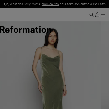
Ça, c'est des
sexy maths
.
Nouveautés
pour faire son entrée à Wall Street.
Notre Bilan Responsable 2025 est ici.
Lisez-le
.