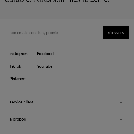
durable. Nous sommes la 2ème.
s’inscrire
Instagram
Facebook
TikTok
YouTube
Pinterest
service client
f.a.q.
à propos
contactez-nous
guide des tailles
à propos de Ref