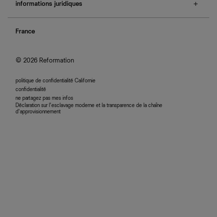
e-cartes cadeaux
informations juridiques
boutiques
retours et échanges
investisseurs
confidentialité
rechercher une commande
nous rejoindre
France
plan du site
se connecter
programme d'affiliation
accessibilité
© 2026 Reformation
politique de confidentialité Californie
confidentialité
ne partagez pas mes infos
Déclaration sur l’esclavage moderne et la transparence de la chaîne
d’approvisionnement