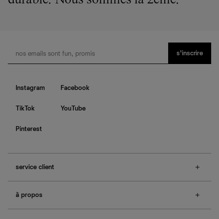
durable. Nous sommes la 2ème.
s’inscrire
Instagram
Facebook
TikTok
YouTube
Pinterest
service client
f.a.q.
à propos
contactez-nous
guide des tailles
à propos de Ref