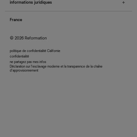
e-cartes cadeaux
informations juridiques
boutiques
retours et échanges
investisseurs
confidentialité
rechercher une commande
nous rejoindre
France
plan du site
se connecter
programme d'affiliation
accessibilité
© 2026 Reformation
politique de confidentialité Californie
confidentialité
ne partagez pas mes infos
Déclaration sur l’esclavage moderne et la transparence de la chaîne
d’approvisionnement