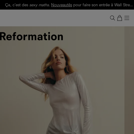
Ça, c'est des
sexy maths
.
Nouveautés
pour faire son entrée à Wall Street.
Notre Bilan Responsable 2025 est ici.
Lisez-le
.