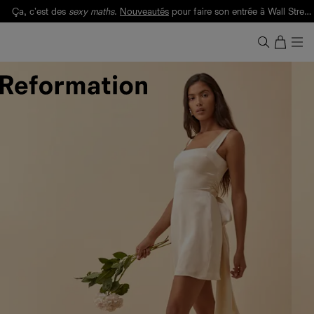
Ça, c'est des
sexy maths
.
Nouveautés
pour faire son entrée à Wall Street.
Notre Bilan Responsable 2025 est ici.
Lisez-le
.