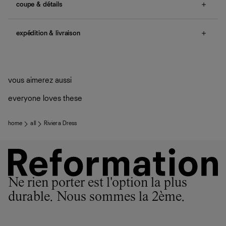
coupe & détails
no smocking, non-adjustable straps, ties in back, back
zipper.
expédition & livraison
Une question sur la taille ou la coupe ? Consultez notre
Livraison offerte
guide des tailles
.
Frais de douane et taxes inclus
Livraison estimée : 2 à 7 jours ouvrés
vous aimerez aussi
everyone loves these
home
all
Riviera Dress
Ne rien porter est l'option la plus
durable. Nous sommes la 2ème.