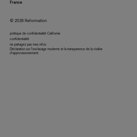
nous rejoindre
France
plan du site
se connecter
programme d'affiliation
accessibilité
© 2026 Reformation
politique de confidentialité Californie
confidentialité
ne partagez pas mes infos
Déclaration sur l’esclavage moderne et la transparence de la chaîne
d’approvisionnement