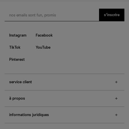
s’inscrire
Instagram
Facebook
TikTok
YouTube
Pinterest
service client
f.a.q.
à propos
contactez-nous
guide des tailles
à propos de Ref
e-cartes cadeaux
informations juridiques
boutiques
retours et échanges
investisseurs
confidentialité
rechercher une commande