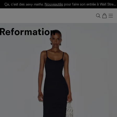
Ça, c'est des
sexy maths
.
Nouveautés
pour faire son entrée à Wall Street.
Notre Bilan Responsable 2025 est ici.
Lisez-le
.