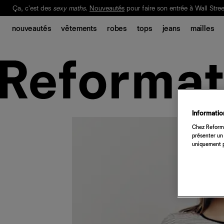
Ça, c'est des
sexy maths
.
Nouveautés
pour faire son entrée à Wall Stree
Notre Bilan Responsable 2025 est ici.
Lisez-le
.
nouveautés
vêtements
robes
tops
jeans
mailles
Information
Chez Reforma
présenter un 
uniquement p