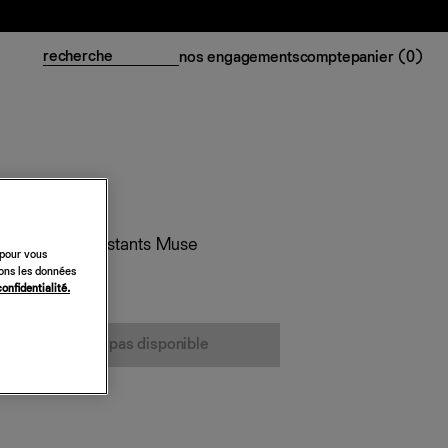
nos engagements
compte
panier (
0
)
s et col contrastants Muse
 pour vous
sons les données
confidentialité.
cet article n’est pas disponible