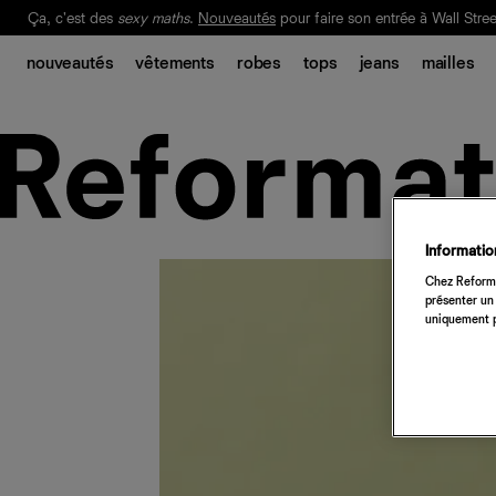
Ça, c'est des
sexy maths
.
Nouveautés
pour faire son entrée à Wall Stree
nouveautés
vêtements
robes
tops
jeans
mailles
Notre Bilan Responsable 2025 est ici.
Lisez-le
.
Information
Chez Reforma
présenter un 
uniquement p