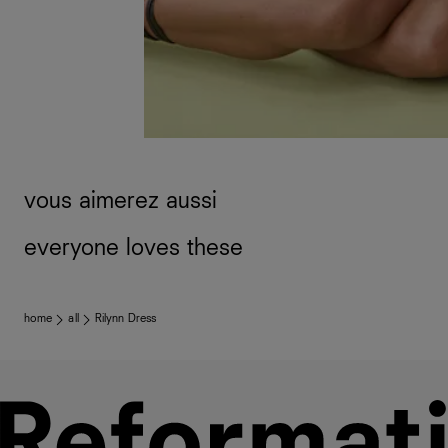
vous aimerez aussi
everyone loves these
home
all
Rilynn Dress