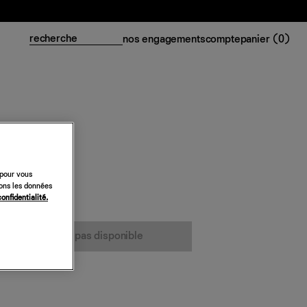
nos engagements
compte
panier (
0
)
 pour vous
sons les données
confidentialité.
cet article n’est pas disponible