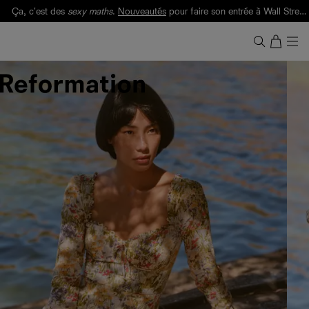
Ça, c'est des
sexy maths
.
Nouveautés
pour faire son entrée à Wall Street.
Notre Bilan Responsable 2025 est ici.
Lisez-le
.