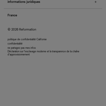
e-cartes cadeaux
informations juridiques
boutiques
retours et échanges
investisseurs
confidentialité
rechercher une commande
nous rejoindre
France
plan du site
se connecter
programme d'affiliation
accessibilité
© 2026 Reformation
politique de confidentialité Californie
confidentialité
ne partagez pas mes infos
Déclaration sur l’esclavage moderne et la transparence de la chaîne
d’approvisionnement