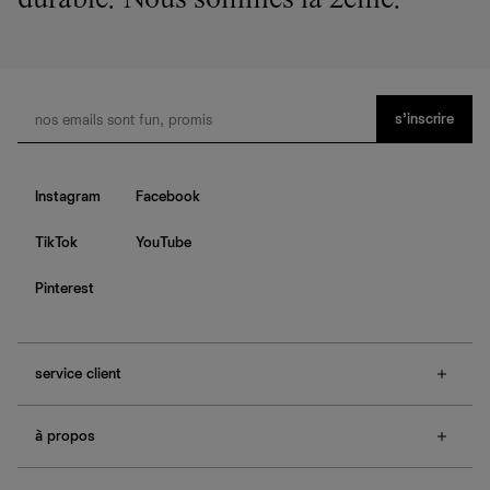
durable. Nous sommes la 2ème.
s’inscrire
Instagram
Facebook
TikTok
YouTube
Pinterest
service client
f.a.q.
à propos
contactez-nous
guide des tailles
à propos de Ref