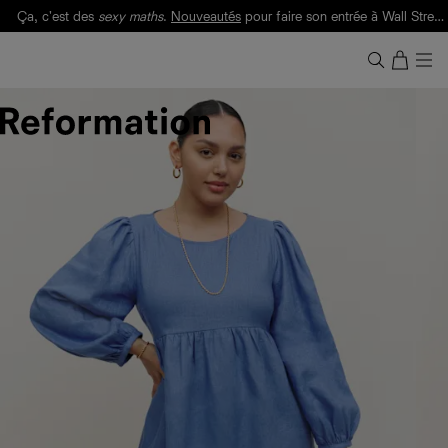
Ça, c'est des
sexy maths
.
Nouveautés
pour faire son entrée à Wall Street.
Notre Bilan Responsable 2025 est ici.
Lisez-le
.