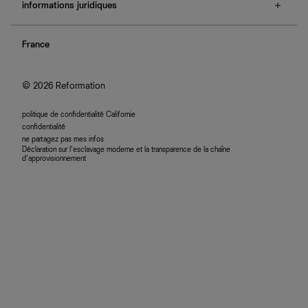
e-cartes cadeaux
informations juridiques
boutiques
retours et échanges
investisseurs
confidentialité
rechercher une commande
nous rejoindre
France
plan du site
se connecter
programme d'affiliation
accessibilité
© 2026 Reformation
politique de confidentialité Californie
confidentialité
ne partagez pas mes infos
Déclaration sur l’esclavage moderne et la transparence de la chaîne
d’approvisionnement