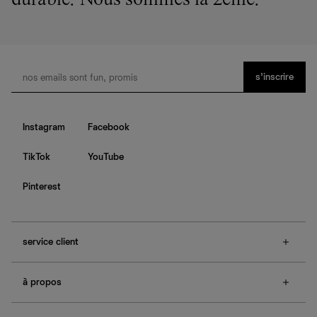
durable. Nous sommes la 2ème.
s’inscrire
Instagram
Facebook
TikTok
YouTube
Pinterest
service client
f.a.q.
à propos
contactez-nous
guide des tailles
à propos de Ref