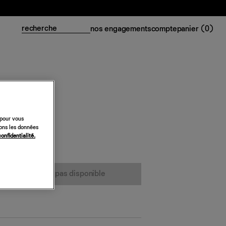
nos engagements
compte
panier (
0
)
 pour vous
y Bralette
sons les données
confidentialité.
cet article n’est pas disponible