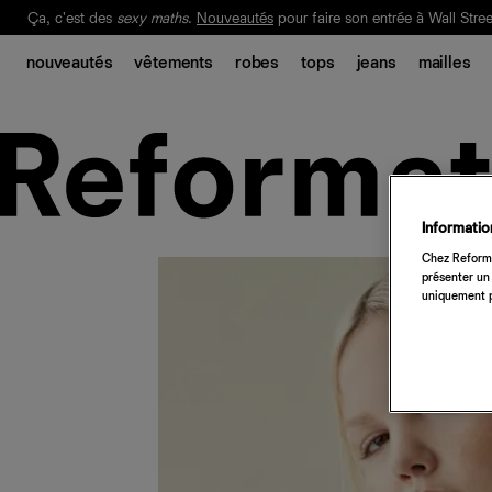
Ça, c'est des
sexy maths
.
Nouveautés
pour faire son entrée à Wall Stree
Notre Bilan Responsable 2025 est ici.
Lisez-le
.
nouveautés
vêtements
robes
tops
jeans
mailles
Information
Chez Reforma
présenter un 
uniquement p