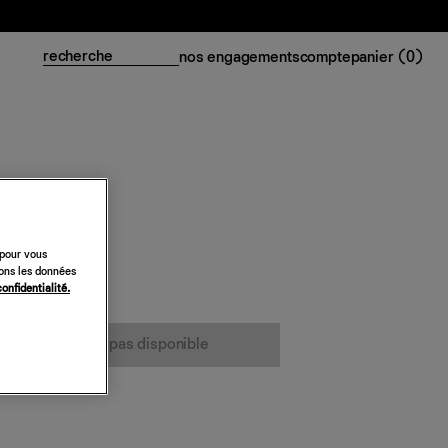
nos engagements
compte
panier (
0
)
 pour vous
sons les données
confidentialité.
cet article n’est pas disponible