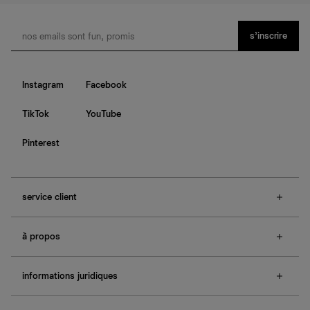
s’inscrire
Instagram
Facebook
TikTok
YouTube
Pinterest
service client
f.a.q.
à propos
contactez-nous
guide des tailles
à propos de Ref
e-cartes cadeaux
informations juridiques
boutiques
retours et échanges
investisseurs
confidentialité
rechercher une commande