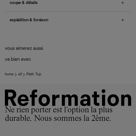
coupe & détails
elastic waistband, ruffled hem, ties in back.
expédition & livraison
Une question sur la taille ou la coupe ? Consultez notre
guide des tailles
.
Livraison offerte
Frais de douane et taxes inclus
Livraison estimée : 2 à 7 jours ouvrés
vous aimerez aussi
va bien avec
home
all
Plath Top
Ne rien porter est l'option la plus
durable. Nous sommes la 2ème.