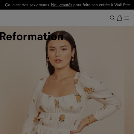
Ça, c'est des
sexy maths
.
Nouveautés
pour faire son entrée à Wall Street.
Notre Bilan Responsable 2025 est ici.
Lisez-le
.