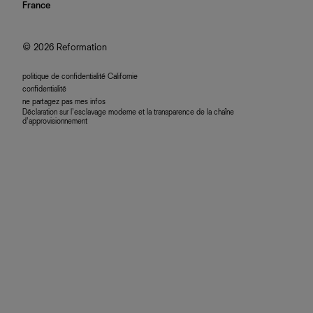
nous rejoindre
France
plan du site
se connecter
programme d'affiliation
accessibilité
© 2026 Reformation
politique de confidentialité Californie
confidentialité
ne partagez pas mes infos
Déclaration sur l’esclavage moderne et la transparence de la chaîne
d’approvisionnement