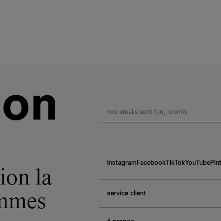
Instagram
Facebook
TikTok
YouTube
Pin
ion la
service client
ommes
f.a.q.