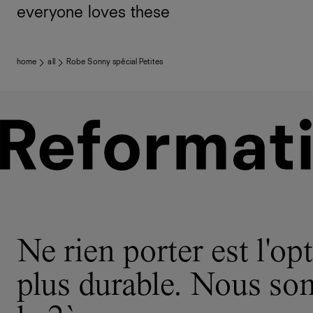
everyone loves these
home
all
Robe Sonny spécial Petites
Ne rien porter est l'opt
plus durable. Nous s