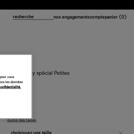
nos engagements
compte
panier (
0
)
Robe Sonny spécial Petites
 pour vous
sons les données
248 €
confidentialité.
blanc
guide des tailles
choisissez une taille