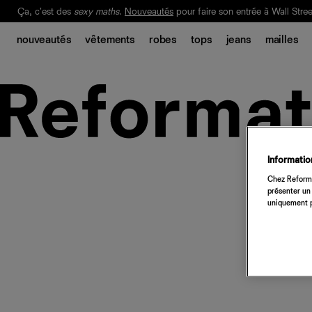
Ça, c'est des
sexy maths
.
Nouveautés
pour faire son entrée à Wall Stree
Notre Bilan Responsable 2025 est ici.
Lisez-le
.
nouveautés
vêtements
robes
tops
jeans
mailles
Information
Chez Reforma
présenter un 
uniquement p