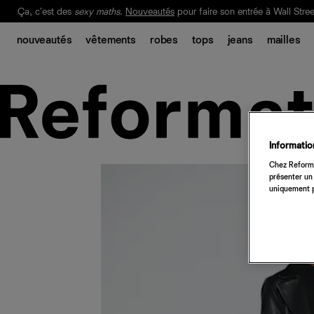
Ça, c'est des
sexy maths
.
Nouveautés
pour faire son entrée à Wall Stree
Notre Bilan Responsable 2025 est ici.
Lisez-le
.
nouveautés
vêtements
robes
tops
jeans
mailles
Information
Chez Reforma
présenter un 
uniquement p