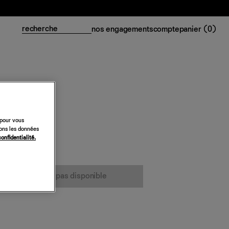
nos engagements
compte
panier (
0
)
 pour vous
t
sons les données
confidentialité.
cet article n’est pas disponible