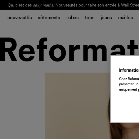
Ça, c'est des
sexy maths
.
Nouveautés
pour faire son entrée à Wall Stree
Notre Bilan Responsable 2025 est ici.
Lisez-le
.
nouveautés
vêtements
robes
tops
jeans
mailles
Information
Chez Reforma
présenter un 
uniquement p