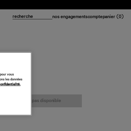
nos engagements
compte
panier (
0
)
Linen Dress
 pour vous
sons les données
confidentialité.
cet article n’est pas disponible