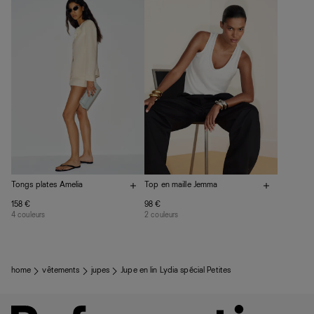
vos vêtements de ne pas finir dans les décharges, mais
plutôt sur d’autres personnes
La circularité chez Ref
En savoir plus
sur le développement durable chez Ref
Tongs plates Amelia
Top en maille Jemma
158 €
98 €
4 couleurs
2 couleurs
home
vêtements
jupes
Jupe en lin Lydia spécial Petites