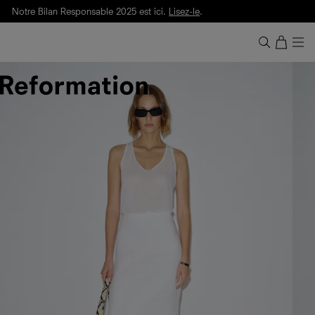
Notre Bilan Responsable 2025 est ici.
Lisez-le
.
Livraison gratuite. Frais de douane et taxes inclus.
Ça, c'est des
sexy maths
.
Nouveautés
pour faire son entrée à Wall Street.
Notre Bilan Responsable 2025 est ici.
Lisez-le
.