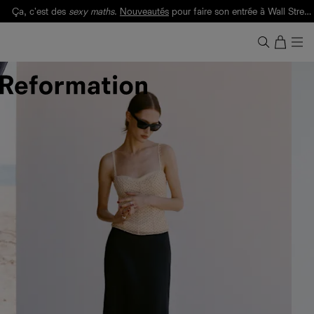
Ça, c'est des
sexy maths
.
Nouveautés
pour faire son entrée à Wall Street.
Notre Bilan Responsable 2025 est ici.
Lisez-le
.