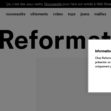
Ça, c'est des
sexy maths
.
Nouveautés
pour faire son entrée à Wall Stree
Notre Bilan Responsable 2025 est ici.
Lisez-le
.
nouveautés
vêtements
robes
tops
jeans
mailles
Information
Chez Reforma
présenter un 
uniquement p