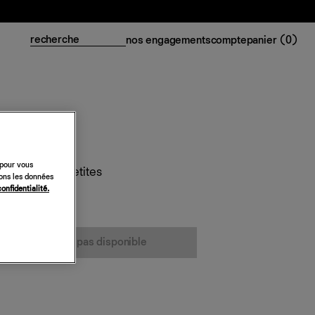
nos engagements
compte
panier (
0
)
 pour vous
allie spécial Petites
sons les données
confidentialité.
cet article n’est pas disponible