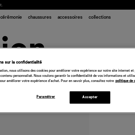
t.
cérémonie
chaussures
accessoires
collections
s sur la confidentialité
tion, nous utilisons des cookies pour améliorer votre expérience sur notre site internet et
Pantalon en lin H
contenu personnalisé. Nous voulons garantir la confidentialité de vos informations et utili
our améliorer votre expérience d'achat. Pour en savoir plus, consultez notre
politique de 
188 €
Paramétrer
Accepter
Quantité
Désolé, 