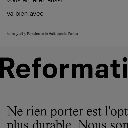
vous aimerez aussi
va bien avec
home
all
Pantalon en lin Hallie spécial Petites
Ne rien porter est l'opt
plus durable. Nous s