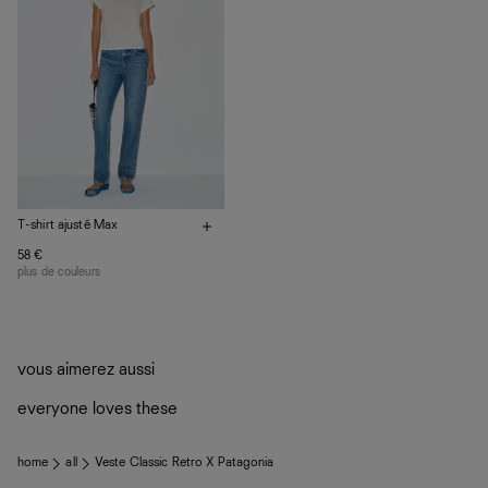
Los Angeles, nos vêtements sont confectionnés par des
ateliers partenaires qui partagent notre vision. Ensemble,
nous privilégions le bien-être des équipes et la réduction
de notre empreinte environnementale.
T-shirt ajusté Max
58 €
plus de couleurs
vous aimerez aussi
everyone loves these
home
all
Veste Classic Retro X Patagonia