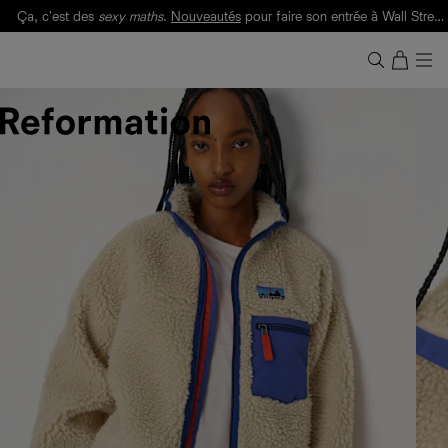
Ça, c'est des
sexy maths
.
Nouveautés
pour faire son entrée à Wall Street.
Notre Bilan Responsable 2025 est ici.
Lisez-le
.