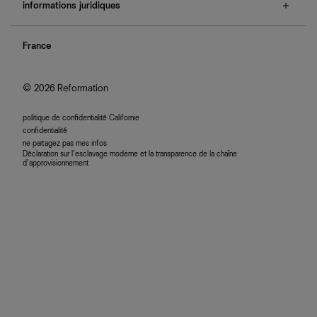
e-cartes cadeaux
informations juridiques
boutiques
retours et échanges
investisseurs
confidentialité
rechercher une commande
nous rejoindre
France
plan du site
se connecter
programme d'affiliation
accessibilité
© 2026 Reformation
politique de confidentialité Californie
confidentialité
ne partagez pas mes infos
Déclaration sur l’esclavage moderne et la transparence de la chaîne
d’approvisionnement