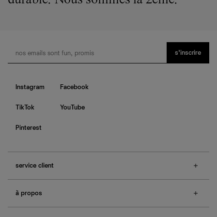
durable. Nous sommes la 2ème.
s’inscrire
Instagram
Facebook
TikTok
YouTube
Pinterest
service client
f.a.q.
à propos
contactez-nous
guide des tailles
à propos de Ref