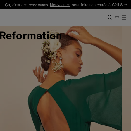
Ça, c'est des
sexy maths
.
Nouveautés
pour faire son entrée à Wall Street.
Notre Bilan Responsable 2025 est ici.
Lisez-le
.