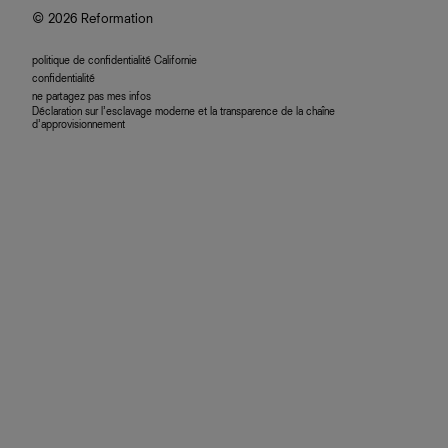
© 2026 Reformation
politique de confidentialité Californie
confidentialité
ne partagez pas mes infos
Déclaration sur l’esclavage moderne et la transparence de la chaîne
d’approvisionnement