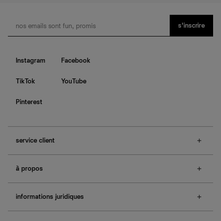
s’inscrire
Instagram
Facebook
TikTok
YouTube
Pinterest
service client
f.a.q.
à propos
contactez-nous
guide des tailles
à propos de Ref
e-cartes cadeaux
informations juridiques
boutiques
retours et échanges
investisseurs
confidentialité
rechercher une commande