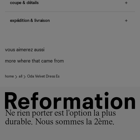
coupe & détails
no smocking, tie straps, back zipper, ruching details.
expédition & livraison
Une question sur la taille ou la coupe ? Consultez notre
guide des tailles
.
Livraison offerte
Frais de douane et taxes inclus
Livraison estimée : 2 à 7 jours ouvrés
vous aimerez aussi
more where that came from
home
all
Oda Velvet Dress Es
Ne rien porter est l'option la plus
durable. Nous sommes la 2ème.