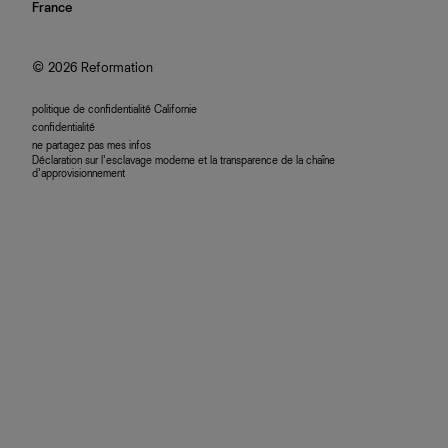
nous rejoindre
France
plan du site
se connecter
programme d'affiliation
accessibilité
© 2026 Reformation
politique de confidentialité Californie
confidentialité
ne partagez pas mes infos
Déclaration sur l’esclavage moderne et la transparence de la chaîne
d’approvisionnement