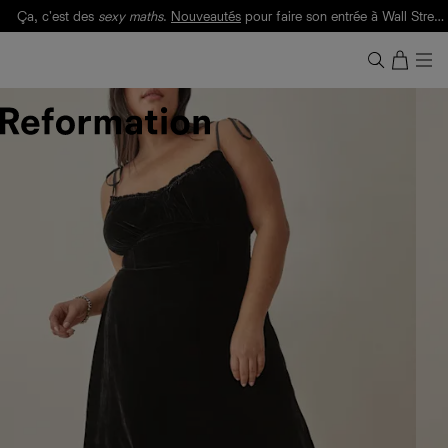
Ça, c'est des
sexy maths
.
Nouveautés
pour faire son entrée à Wall Street.
Notre Bilan Responsable 2025 est ici.
Lisez-le
.