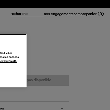
nos engagements
compte
panier (
0
)
 pour vous
sons les données
confidentialité.
cet article n’est pas disponible
son