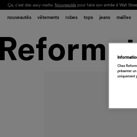
Ça, c'est des
sexy maths
.
Nouveautés
pour faire son entrée à Wall Stree
Notre Bilan Responsable 2025 est ici.
Lisez-le
.
nouveautés
vêtements
robes
tops
jeans
mailles
Information
Chez Reforma
présenter un 
uniquement p