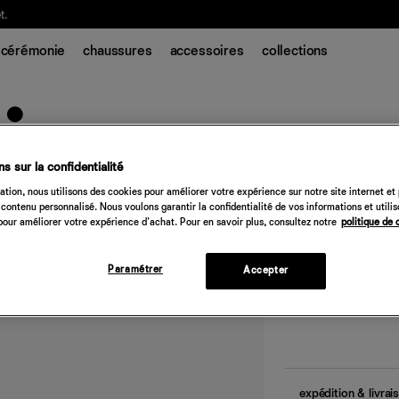
t.
cérémonie
chaussures
accessoires
collections
s sur la confidentialité
tion, nous utilisons des cookies pour améliorer votre expérience sur notre site internet et
contenu personnalisé. Nous voulons garantir la confidentialité de vos informations et utili
Oceanside Short
our améliorer votre expérience d'achat. Pour en savoir plus, consultez notre
politique de 
Paramétrer
Accepter
Quantité
Désolé, 
expédition & livrai