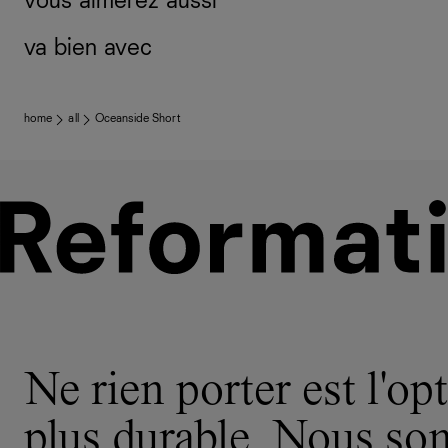
vous aimerez aussi
va bien avec
home
all
Oceanside Short
Ne rien porter est l'opt
plus durable. Nous s