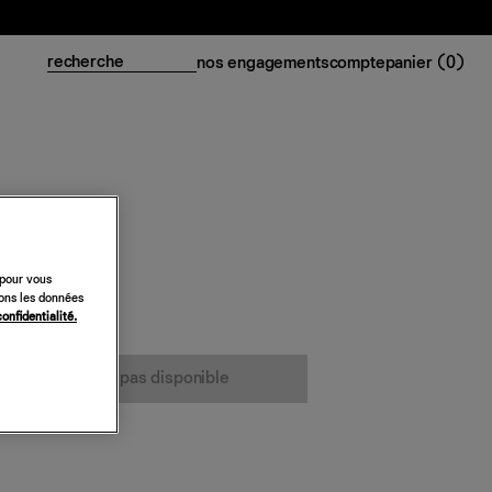
nos engagements
compte
panier (
0
)
 pour vous
sons les données
confidentialité.
cet article n’est pas disponible