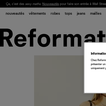
Ça, c'est des
sexy maths
.
Nouveautés
pour faire son entrée à Wall Stree
Notre Bilan Responsable 2025 est ici.
Lisez-le
.
nouveautés
vêtements
robes
tops
jeans
mailles
Information
Chez Reforma
présenter un 
uniquement p