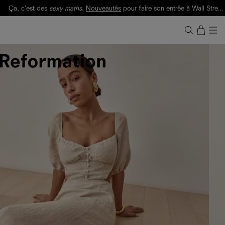
Ça, c'est des
sexy maths
.
Nouveautés
pour faire son entrée à Wall Street.
Notre Bilan Responsable 2025 est ici.
Lisez-le
.