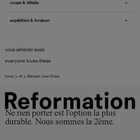
coupe & détails
no smocking, adjustable lace up tie, back zipper, front
buttons, ruffled hem.
expédition & livraison
Une question sur la taille ou la coupe ? Consultez notre
Livraison offerte
guide des tailles
.
Frais de douane et taxes inclus
Livraison estimée : 2 à 7 jours ouvrés
vous aimerez aussi
everyone loves these
home
all
Maryam Linen Dress
Ne rien porter est l'option la plus
durable. Nous sommes la 2ème.