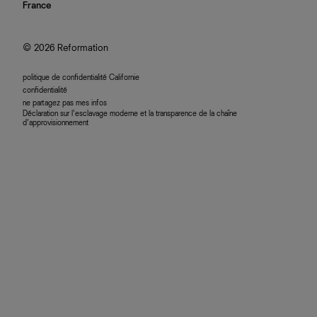
nous rejoindre
France
plan du site
se connecter
programme d'affiliation
accessibilité
© 2026 Reformation
politique de confidentialité Californie
confidentialité
ne partagez pas mes infos
Déclaration sur l’esclavage moderne et la transparence de la chaîne
d’approvisionnement