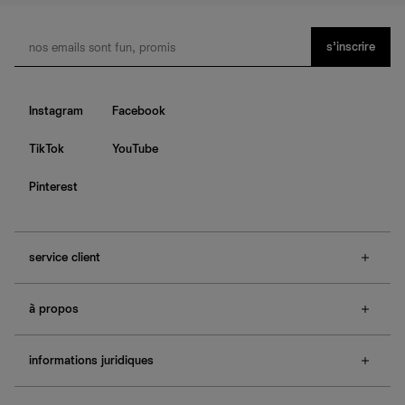
s’inscrire
Instagram
Facebook
TikTok
YouTube
Pinterest
service client
f.a.q.
à propos
contactez-nous
guide des tailles
à propos de Ref
e-cartes cadeaux
informations juridiques
boutiques
retours et échanges
investisseurs
confidentialité
rechercher une commande