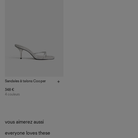
plutôt sur d’autres personnes
La circularité chez Ref
En savoir plus
sur le développement durable chez Ref
Sandales à talons Cooper
348 €
4 couleurs
vous aimerez aussi
everyone loves these