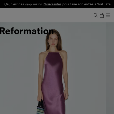
Ça, c'est des
sexy maths
.
Nouveautés
pour faire son entrée à Wall Street.
Notre Bilan Responsable 2025 est ici.
Lisez-le
.