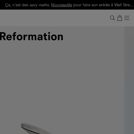
Ça, c'est des
sexy maths
.
Nouveautés
pour faire son entrée à Wall Street.
Notre Bilan Responsable 2025 est ici.
Lisez-le
.