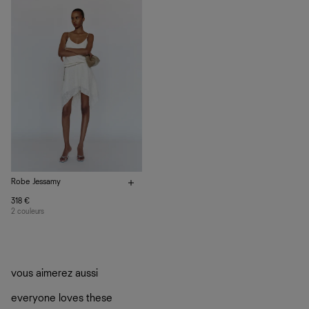
vos vêtements de ne pas finir dans les décharges, mais
plutôt sur d’autres personnes
La circularité chez Ref
En savoir plus
sur le développement durable chez Ref
Robe Jessamy
318 €
2 couleurs
vous aimerez aussi
everyone loves these