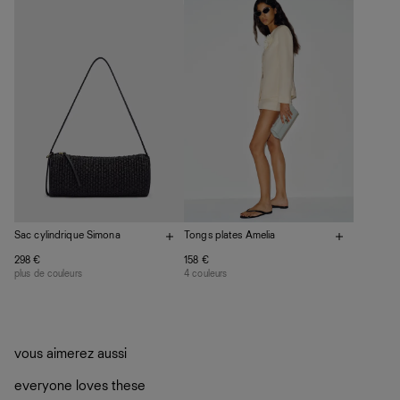
plutôt sur d’autres personnes
La circularité chez Ref
En savoir plus
sur le développement durable chez Ref
Sac cylindrique Simona
Tongs plates Amelia
298 €
158 €
plus de couleurs
4 couleurs
vous aimerez aussi
everyone loves these