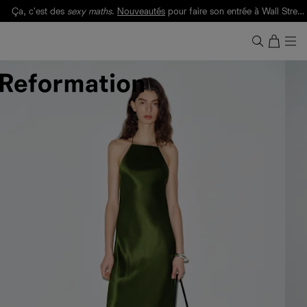
Ça, c'est des
sexy maths
.
Nouveautés
pour faire son entrée à Wall Street.
Notre Bilan Responsable 2025 est ici.
Lisez-le
.