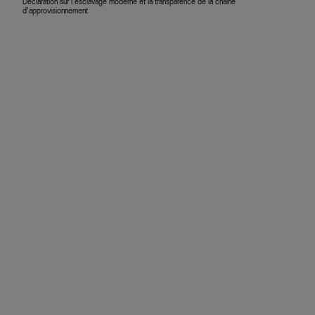
Déclaration sur l’esclavage moderne et la transparence de la chaîne
d’approvisionnement