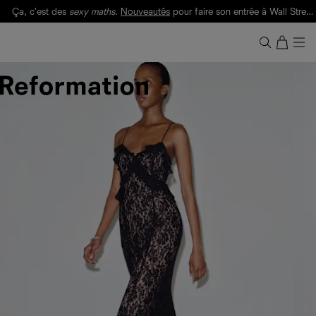
Ça, c'est des
sexy maths
.
Nouveautés
pour faire son entrée à Wall Street.
Notre Bilan Responsable 2025 est ici.
Lisez-le
.