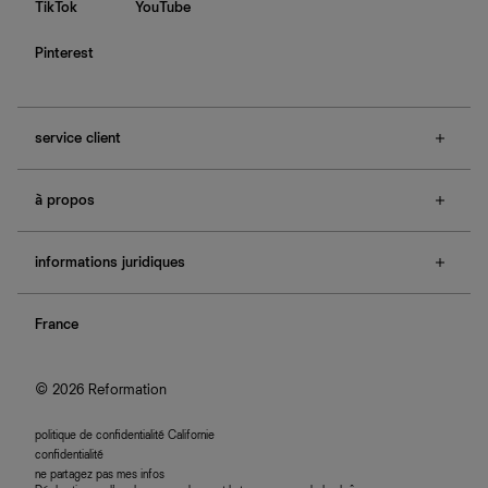
TikTok
YouTube
Pinterest
service client
f.a.q.
à propos
contactez-nous
guide des tailles
à propos de Ref
e-cartes cadeaux
informations juridiques
boutiques
retours et échanges
investisseurs
confidentialité
rechercher une commande
nous rejoindre
France
plan du site
se connecter
programme d'affiliation
accessibilité
© 2026 Reformation
politique de confidentialité Californie
confidentialité
ne partagez pas mes infos