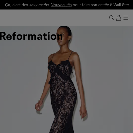
Ça, c'est des
sexy maths
.
Nouveautés
pour faire son entrée à Wall Street.
Notre Bilan Responsable 2025 est ici.
Lisez-le
.