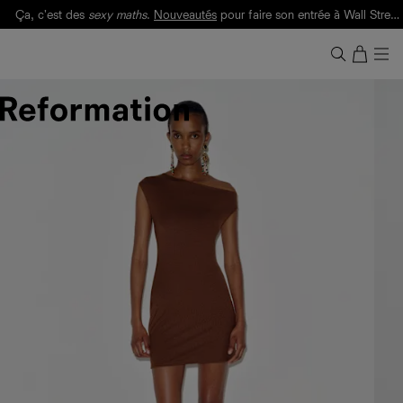
Ça, c'est des
sexy maths
.
Nouveautés
pour faire son entrée à Wall Street.
Notre Bilan Responsable 2025 est ici.
Lisez-le
.