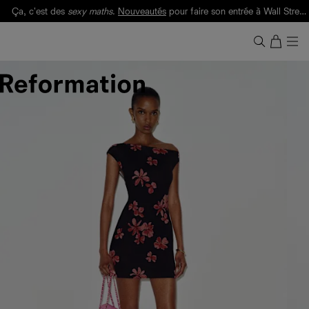
Ça, c'est des
sexy maths
.
Nouveautés
pour faire son entrée à Wall Street.
Notre Bilan Responsable 2025 est ici.
Lisez-le
.