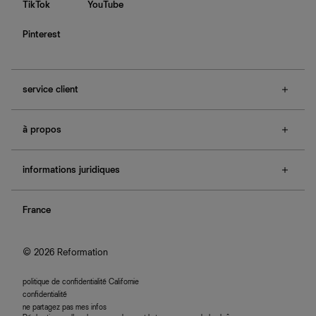
TikTok
YouTube
Pinterest
service client
f.a.q.
à propos
contactez-nous
guide des tailles
à propos de Ref
e-cartes cadeaux
informations juridiques
boutiques
retours et échanges
investisseurs
confidentialité
rechercher une commande
nous rejoindre
France
plan du site
se connecter
programme d'affiliation
accessibilité
© 2026 Reformation
politique de confidentialité Californie
confidentialité
ne partagez pas mes infos