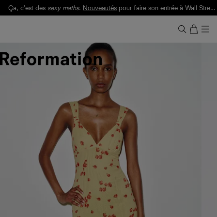
Ça, c'est des
sexy maths
.
Nouveautés
pour faire son entrée à Wall Street.
Notre Bilan Responsable 2025 est ici.
Lisez-le
.