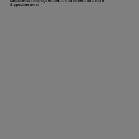
Déclaration sur l’esclavage moderne et la transparence de la chaîne
d’approvisionnement