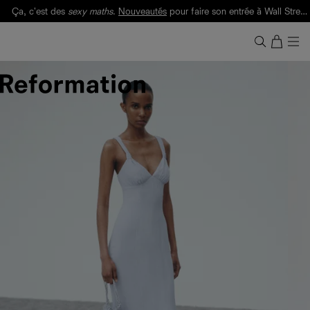
Ça, c'est des
sexy maths
.
Nouveautés
pour faire son entrée à Wall Street.
Notre Bilan Responsable 2025 est ici.
Lisez-le
.