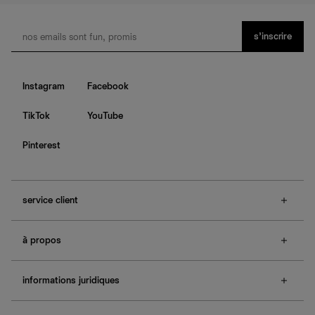
s’inscrire
Instagram
Facebook
TikTok
YouTube
Pinterest
service client
f.a.q.
à propos
contactez-nous
guide des tailles
à propos de Ref
e-cartes cadeaux
informations juridiques
boutiques
retours et échanges
investisseurs
confidentialité
rechercher une commande