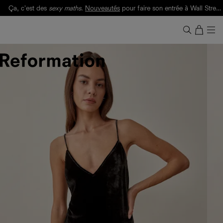
Ça, c'est des
sexy maths
.
Nouveautés
pour faire son entrée à Wall Street.
Notre Bilan Responsable 2025 est ici.
Lisez-le
.