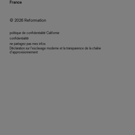
nous rejoindre
France
plan du site
se connecter
programme d'affiliation
accessibilité
© 2026 Reformation
politique de confidentialité Californie
confidentialité
ne partagez pas mes infos
Déclaration sur l’esclavage moderne et la transparence de la chaîne
d’approvisionnement