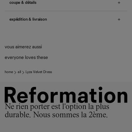
coupe & détails
no smocking, adjustable straps, small slit.
expédition & livraison
Une question sur la taille ou la coupe ? Consultez notre
guide des tailles
.
Livraison offerte
Frais de douane et taxes inclus
Livraison estimée : 2 à 7 jours ouvrés
vous aimerez aussi
everyone loves these
home
all
Lyza Velvet Dress
Ne rien porter est l'option la plus
durable. Nous sommes la 2ème.