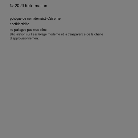
© 2026 Reformation
politique de confidentialité Californie
confidentialité
ne partagez pas mes infos
Déclaration sur l’esclavage moderne et la transparence de la chaîne
d’approvisionnement