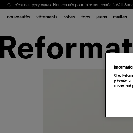
Ça, c'est des
sexy maths
.
Nouveautés
pour faire son entrée à Wall Stree
Notre Bilan Responsable 2025 est ici.
Lisez-le
.
nouveautés
vêtements
robes
tops
jeans
mailles
Information
Chez Reforma
présenter un 
uniquement p