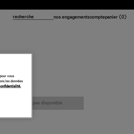
nos engagements
compte
panier (
0
)
 pour vous
sons les données
confidentialité.
cet article n’est pas disponible