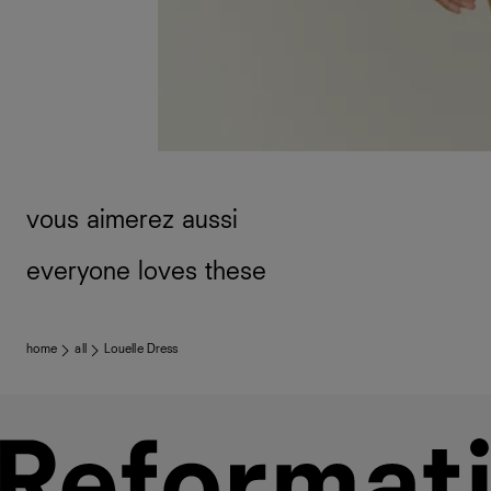
vous aimerez aussi
everyone loves these
home
all
Louelle Dress