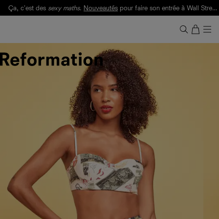
Ça, c'est des
sexy maths
.
Nouveautés
pour faire son entrée à Wall Street.
Notre Bilan Responsable 2025 est ici.
Lisez-le
.