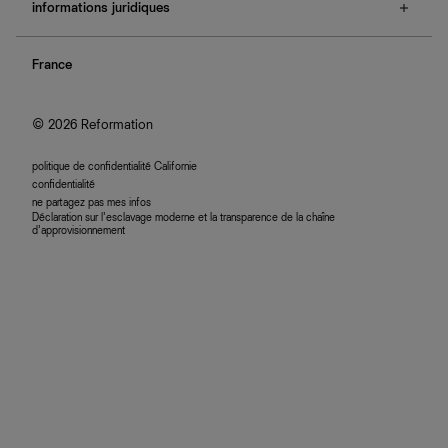
e-cartes cadeaux
informations juridiques
boutiques
retours et échanges
investisseurs
confidentialité
rechercher une commande
nous rejoindre
France
plan du site
se connecter
programme d'affiliation
accessibilité
© 2026 Reformation
politique de confidentialité Californie
confidentialité
ne partagez pas mes infos
Déclaration sur l’esclavage moderne et la transparence de la chaîne
d’approvisionnement