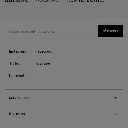
durable. Nous sommes la 2ème.
s’inscrire
Instagram
Facebook
TikTok
YouTube
Pinterest
service client
f.a.q.
à propos
contactez-nous
guide des tailles
à propos de Ref