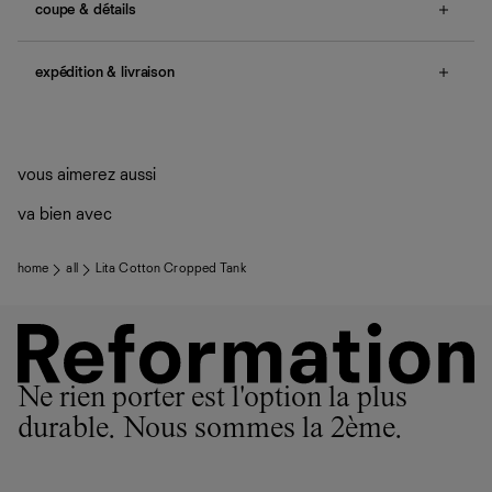
coupe & détails
no smocking, non-adjustable straps.
expédition & livraison
Une question sur la taille ou la coupe ? Consultez notre
guide des tailles
.
Livraison offerte
Frais de douane et taxes inclus
Livraison estimée : 2 à 7 jours ouvrés
vous aimerez aussi
va bien avec
home
all
Lita Cotton Cropped Tank
Ne rien porter est l'option la plus
durable. Nous sommes la 2ème.