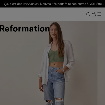
Ça, c'est des
sexy maths
.
Nouveautés
pour faire son entrée à Wall Street.
Notre Bilan Responsable 2025 est ici.
Lisez-le
.