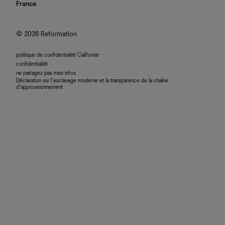
nous rejoindre
France
plan du site
se connecter
programme d'affiliation
accessibilité
© 2026 Reformation
politique de confidentialité Californie
confidentialité
ne partagez pas mes infos
Déclaration sur l’esclavage moderne et la transparence de la chaîne
d’approvisionnement