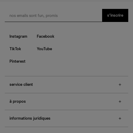
s’inscrire
Instagram
Facebook
TikTok
YouTube
Pinterest
service client
f.a.q.
à propos
contactez-nous
guide des tailles
à propos de Ref
e-cartes cadeaux
informations juridiques
boutiques
retours et échanges
investisseurs
confidentialité
rechercher une commande