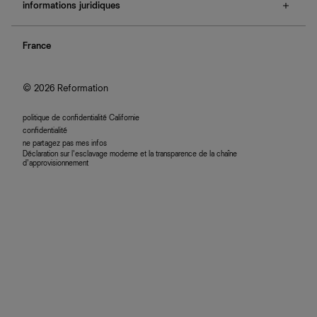
e-cartes cadeaux
informations juridiques
boutiques
retours et échanges
investisseurs
confidentialité
rechercher une commande
nous rejoindre
France
plan du site
se connecter
programme d'affiliation
accessibilité
© 2026 Reformation
politique de confidentialité Californie
confidentialité
ne partagez pas mes infos
Déclaration sur l’esclavage moderne et la transparence de la chaîne
d’approvisionnement