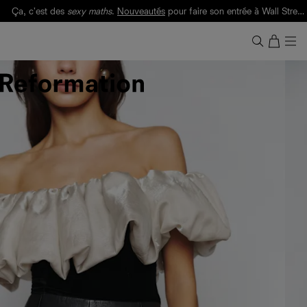
Ça, c'est des
sexy maths
.
Nouveautés
pour faire son entrée à Wall Street.
Notre Bilan Responsable 2025 est ici.
Lisez-le
.