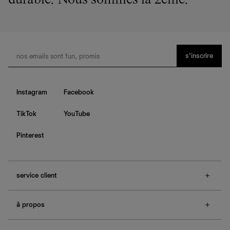
durable. Nous sommes la 2ème.
s’inscrire
Instagram
Facebook
TikTok
YouTube
Pinterest
service client
f.a.q.
à propos
contactez-nous
guide des tailles
à propos de Ref