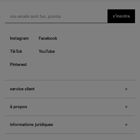
s’inscrire
Instagram
Facebook
TikTok
YouTube
Pinterest
service client
f.a.q.
à propos
contactez-nous
guide des tailles
à propos de Ref
e-cartes cadeaux
informations juridiques
boutiques
retours et échanges
investisseurs
confidentialité
rechercher une commande