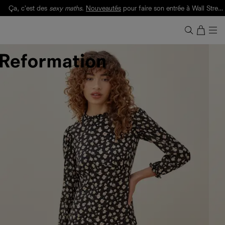
Ça, c'est des
sexy maths
.
Nouveautés
pour faire son entrée à Wall Street.
Notre Bilan Responsable 2025 est ici.
Lisez-le
.