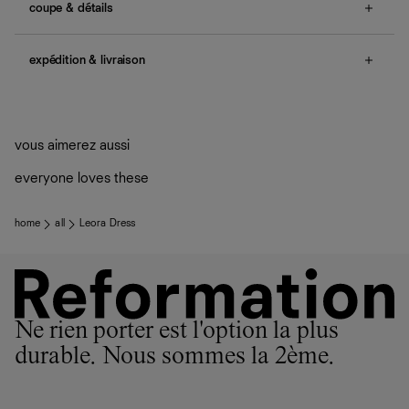
coupe & détails
no smocking.
expédition & livraison
Une question sur la taille ou la coupe ? Consultez notre
guide des tailles
.
Livraison offerte
Frais de douane et taxes inclus
Livraison estimée : 2 à 7 jours ouvrés
vous aimerez aussi
everyone loves these
home
all
Leora Dress
Ne rien porter est l'option la plus
durable. Nous sommes la 2ème.