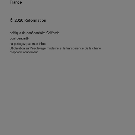
nous rejoindre
France
plan du site
se connecter
programme d'affiliation
accessibilité
© 2026 Reformation
politique de confidentialité Californie
confidentialité
ne partagez pas mes infos
Déclaration sur l’esclavage moderne et la transparence de la chaîne
d’approvisionnement