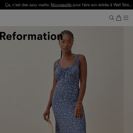
Ça, c'est des
sexy maths
.
Nouveautés
pour faire son entrée à Wall Street.
Notre Bilan Responsable 2025 est ici.
Lisez-le
.