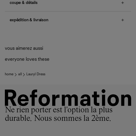
coupe & détails
no smocking, non-adjustable straps, ties at neck, ruching
details.
expédition & livraison
Une question sur la taille ou la coupe ? Consultez notre
Livraison offerte
guide des tailles
.
Frais de douane et taxes inclus
Livraison estimée : 2 à 7 jours ouvrés
vous aimerez aussi
everyone loves these
home
all
Lauryl Dress
Ne rien porter est l'option la plus
durable. Nous sommes la 2ème.