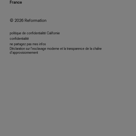
nous rejoindre
France
plan du site
se connecter
programme d'affiliation
accessibilité
© 2026 Reformation
politique de confidentialité Californie
confidentialité
ne partagez pas mes infos
Déclaration sur l’esclavage moderne et la transparence de la chaîne
d’approvisionnement