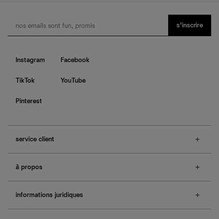
s’inscrire
Instagram
Facebook
TikTok
YouTube
Pinterest
service client
f.a.q.
à propos
contactez-nous
guide des tailles
à propos de Ref
e-cartes cadeaux
informations juridiques
boutiques
retours et échanges
investisseurs
confidentialité
rechercher une commande