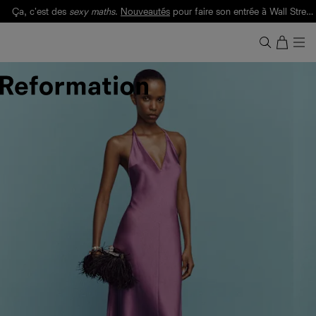
Ça, c'est des
sexy maths
.
Nouveautés
pour faire son entrée à Wall Street.
Notre Bilan Responsable 2025 est ici.
Lisez-le
.