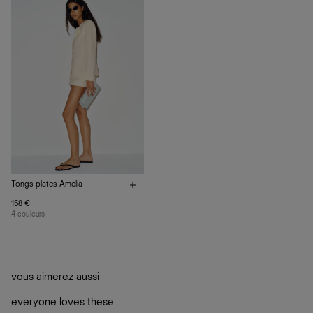
plutôt sur d’autres personnes
La circularité chez Ref
En savoir plus
sur le développement durable chez Ref
Tongs plates Amelia
158 €
4 couleurs
vous aimerez aussi
everyone loves these