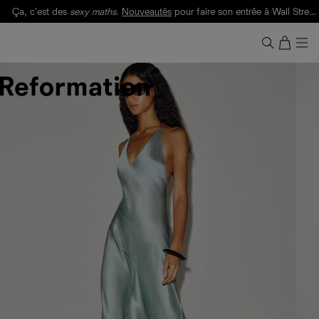
Ça, c'est des
sexy maths
.
Nouveautés
pour faire son entrée à Wall Street.
Notre Bilan Responsable 2025 est ici.
Lisez-le
.