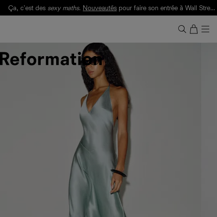
Ça, c'est des
sexy maths
.
Nouveautés
pour faire son entrée à Wall Street.
Notre Bilan Responsable 2025 est ici.
Lisez-le
.