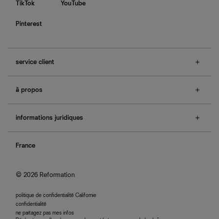
TikTok
YouTube
Pinterest
service client
f.a.q.
à propos
contactez-nous
guide des tailles
à propos de Ref
e-cartes cadeaux
informations juridiques
boutiques
retours et échanges
investisseurs
confidentialité
rechercher une commande
nous rejoindre
France
plan du site
se connecter
programme d'affiliation
accessibilité
© 2026 Reformation
politique de confidentialité Californie
confidentialité
ne partagez pas mes infos