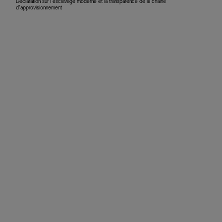
Déclaration sur l’esclavage moderne et la transparence de la chaîne
d’approvisionnement