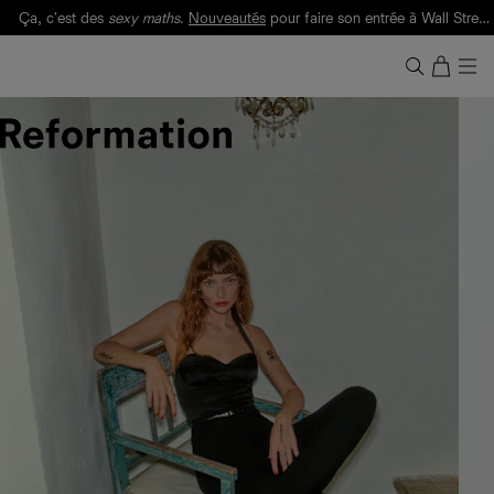
Ça, c'est des
sexy maths
.
Nouveautés
pour faire son entrée à Wall Street.
Notre Bilan Responsable 2025 est ici.
Lisez-le
.