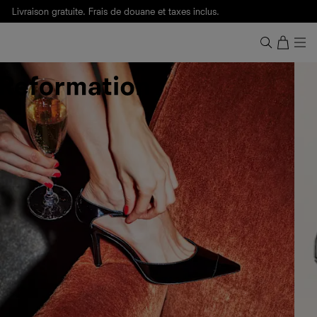
Livraison gratuite. Frais de douane et taxes inclus.
Ça, c'est des
sexy maths
.
Nouveautés
pour faire son entrée à Wall Street.
Notre Bilan Responsable 2025 est ici.
Lisez-le
.