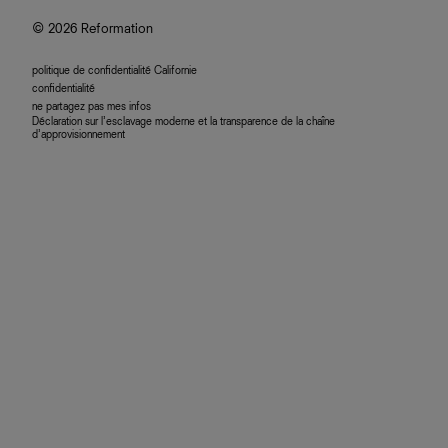
© 2026 Reformation
politique de confidentialité Californie
confidentialité
ne partagez pas mes infos
Déclaration sur l’esclavage moderne et la transparence de la chaîne
d’approvisionnement