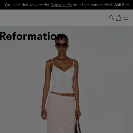
Ça, c'est des
sexy maths
.
Nouveautés
pour faire son entrée à Wall Street.
Notre Bilan Responsable 2025 est ici.
Lisez-le
.