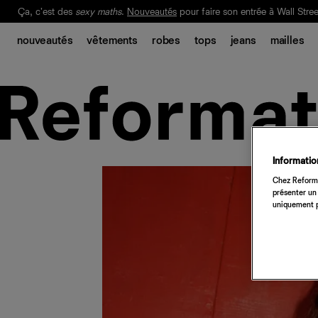
Ça, c'est des
sexy maths
.
Nouveautés
pour faire son entrée à Wall Stree
Notre Bilan Responsable 2025 est ici.
Lisez-le
.
nouveautés
vêtements
robes
tops
jeans
mailles
Information
Chez Reforma
présenter un 
uniquement p