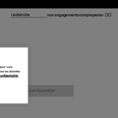
nos engagements
compte
panier (
0
)
 pour vous
sons les données
confidentialité.
cet article n’est pas disponible