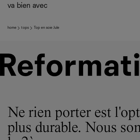
va bien avec
home
tops
Top en soie Jule
Ne rien porter est l'opt
plus durable. Nous s