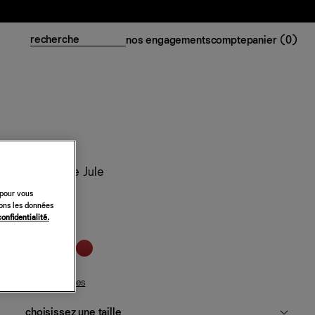
nos engagements
compte
panier (
0
)
Top en soie Jule
 pour vous
188 €
sons les données
confidentialité.
noir
guide des tailles
choisissez une taille