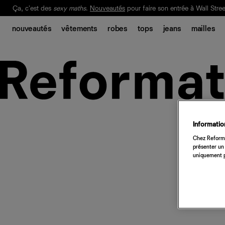
Ça, c'est des
sexy maths
.
Nouveautés
pour faire son entrée à Wall Stree
Notre Bilan Responsable 2025 est ici.
Lisez-le
.
nouveautés
vêtements
robes
tops
jeans
mailles
Information
Chez Reforma
présenter un 
uniquement p