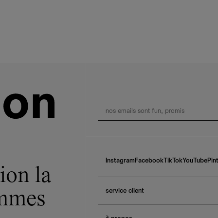
Instagram
Facebook
TikTok
YouTube
Pin
ion la
service client
ommes
f.a.q.