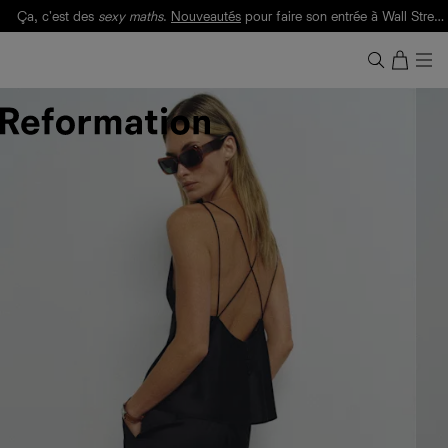
Ça, c'est des
sexy maths
.
Nouveautés
pour faire son entrée à Wall Street.
Notre Bilan Responsable 2025 est ici.
Lisez-le
.