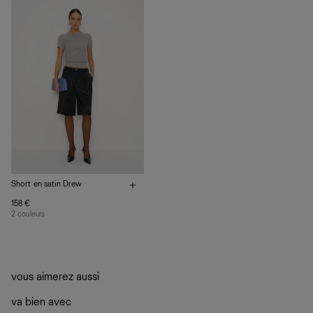
plutôt sur d’autres personnes
La circularité chez Ref
En savoir plus
sur le développement durable chez Ref
Short en satin Drew
158 €
2 couleurs
vous aimerez aussi
va bien avec